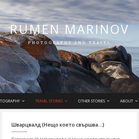
RUMEN MARINOV
PHOTOGRAPHY AND TRAVEL
TOGRAPHY
TRAVEL STORIES
OTHER STORIES
ABOUT
Шварцвалд (Нещо което свършва…)