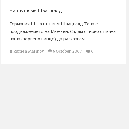
На път към Швацвалд
Германия III На път към Швацвалд Това е
продължението на Мюнхен. Сядам отново с пълна
чаша (червено винце) да разказвам…
Rumen Marinov
6 October, 2007
0