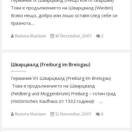
Германия IX Шварцвалд (Нещо което свършва)
Това е продължението на Шварцвалд (Wieden)
Всяко нещо, добро или лошо оставя след себе си
празнота.…
Rumen Marinov
10 December, 2007
2
Шварцвалд (Freiburg im Breisgau)
Германия VII Шварцвалд (Freiburg im Breisgau)
Това е продължението на Шварцвалд
(Feldberg und Müggenbrünn) Freiburg – готин град
(Historisches Kaufhaus от 1532 година)! …
Rumen Marinov
12 November, 2007
0