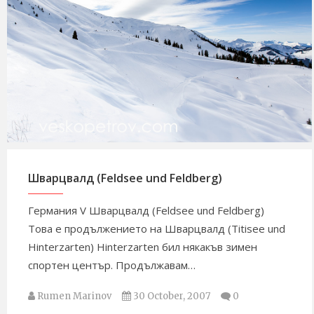
Rumen Marinov
3 February, 2015
1
Шварцвалд (Feldsee und Feldberg)
Германия V Шварцвалд (Feldsee und Feldberg)
Това е продължението на Шварцвалд (Titisee und
Hinterzarten) Hinterzarten бил някакъв зимен
спортен център. Продължавам…
Rumen Marinov
30 October, 2007
0