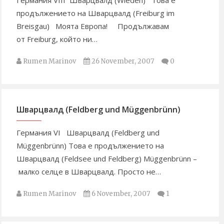
Германия VIII Шварцвалд (Wieden) Това е
продължението на Шварцвалд (Freiburg im
Breisgau) Mоята Европа! Продължавам
от Freiburg, който ни…
Rumen Marinov
26 November, 2007
0
Шварцвалд (Feldberg und Müggenbrünn)
Германия VI Шварцвалд (Feldberg und
Müggenbrünn) Това е продължението на
Шварцвалд (Feldsee und Feldberg) Müggenbrünn –
малко селце в Шварцвалд. Просто не…
Rumen Marinov
6 November, 2007
1