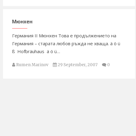
Мюнхен
Германия II Мюнхен Това е продължението на
Германия – старата любов ръжда не хваща. ä ö ü
ß Hofbräuhaus ä ö ü…
Rumen Marinov
29 September, 2007
0