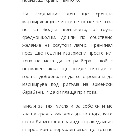
На следващия ден ще срещна
маршируващите и ще се окаже че това
не са бедни войничета, а група
средношколци, дошли по собствено
желание на скаутски лагер. Преминал
през две години казармени простотии,
това не мога да го разбера – кой с
нормален акъл ще отиде някъде в
гората доброволно да се строява и да
марширува под ритъма на армейски
барабани. И да си плаща при това.
Мисля за тях, мисля и за себе си и ме
хваща срам – как мога да ги съдя, като
всеки би могъл да зададе справедливия
въпрос: кой с нормален акъл ще тръгне