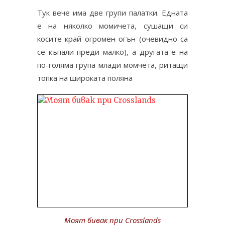
Тук вече има две групи палатки. Едната
е на няколко момичета, сушащи си
косите край огромен огън (очевидно са
се къпали преди малко), а другата е на
по-голяма група млади момчета, ритащи
топка на широката поляна
Моят бивак при Crosslands