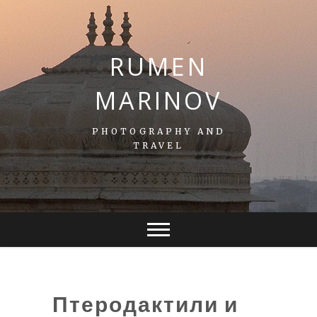
S
k
i
p
RUMEN
t
o
MARINOV
c
o
n
PHOTOGRAPHY AND
t
TRAVEL
e
n
t
Птеродактили и