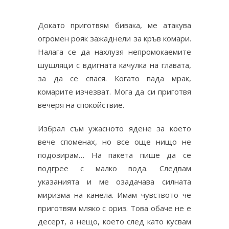
Докато приготвям бивака, ме атакува
огромен рояк зажаднели за кръв комари.
Налага се да нахлузя непромокаемите
шушляци с вдигната качулка на главата,
за да се спася. Когато пада мрак,
комарите изчезват. Мога да си приготвя
вечеря на спокойствие.
Избрал съм ужасното ядене за което
вече споменах, но все още нищо не
подозирам… На пакета пише да се
подгрее с малко вода. Следвам
указанията и ме озадачава силната
миризма на канела. Имам чувството че
приготвям мляко с ориз. Това обаче не е
десерт, а нещо, което след като кусвам