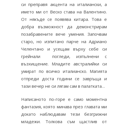
си преправя акцента на италиански, а
името ми от Веско става на Валентино.
От някъде се появява китара. Това е
добра възможност да демонстрирам
позабравените вече умения. Започвам
старо, но изпитано парче на Адриано
Челентано и усещам върху себе си
грейнали погледи, изпълнени с
възхищение. Младите австралийки си
умират по всичко италианско. Магията
отпреди доста години се завръща и
тази вечер не си лягам сам в палатката…
Написаното по-горе е само моментна
фантазия, която минава през главата ми
докато наблюдавам тези безгрижни
младежи. Толкова съм щастлив от