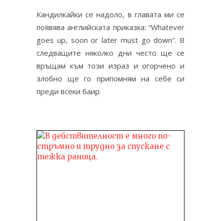
Кандилкайки се надоло, в главата ми се
появява английската приказка: “Whatever
goes up, soon or later must go down”. В
следващите няколко дни често ще се
връщам към този израз и огорчено и
злобно ще го припомням на себе си
преди всеки баир.