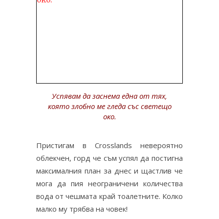
Успявам да заснема една от тях,
която злобно ме гледа със светещо
око.
Пристигам в Crosslands невероятно
облекчен, горд че съм успял да постигна
максималния план за днес и щастлив че
мога да пия неограничени количества
вода от чешмата край тоалетните. Колко
малко му трябва на човек!