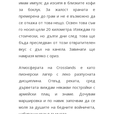
имам импулс да изсипя в близките кофи
за боклук. За жалост храната е
премерена до грам и не е възможно да
се откажа от това нещо. Освен това съм
го носил цели 20 километра. Изяждам го
стоически, но дълги дни след това ще
бъда преследван от този отвратителен
вкус с дъх на канела. Завинаги ще
намразя мляко с ориз.
Атмосферата на Crosslands е като
пионерски лагер с леко разпусната
дисциплина. Отвъд реката, сред
дърветата виждам някакви постройки с
армейски плац и знаме. Дочувам
маршировка и по навик започвам да се
моля за душите на бедните войничета,
набиващи крак в тъмното.