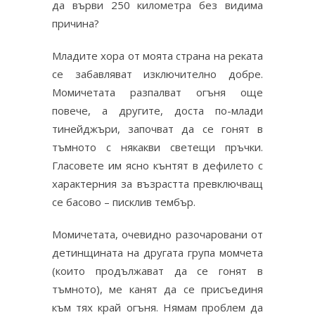
да върви 250 километра без видима
причина?
Младите хора от моята страна на реката
се забавляват изключително добре.
Момичетата разпалват огъня още
повече, а другите, доста по-млади
тинейджъри, започват да се гонят в
тъмното с някакви светещи пръчки.
Гласовете им ясно кънтят в дефилето с
характерния за възрастта превключващ
се басово – писклив тембър.
Момичетата, очевидно разочаровани от
детинщината на другата група момчета
(които продължават да се гонят в
тъмното), ме канят да се присъединя
към тях край огъня. Нямам проблем да