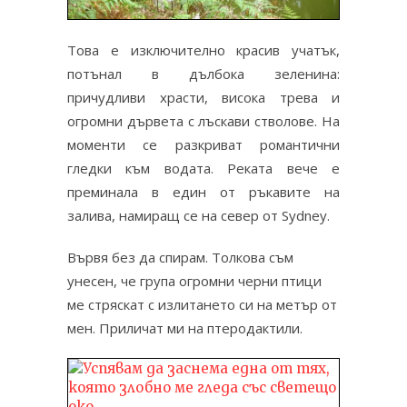
Това е изключително красив учатък,
потънал в дълбока зеленина:
причудливи храсти, висока трева и
огромни дървета с лъскави стволове. На
моменти се разкриват романтични
гледки към водата. Реката вече е
преминала в един от ръкавите на
залива, намиращ се на север от Sydney.
Вървя без да спирам. Толкова съм
унесен, че група огромни черни птици
ме стряскат с излитането си на метър от
мен. Приличат ми на птеродактили.