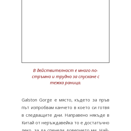
В действителност е много по-
стръмно и трудно за спускане с
тежка раница.
Galston Gorge е място, където за пръв
път изпробвам канчето в което си готвя
в следващите дни. Направено някъде в
Китай от неръждавейка то е достатъчно
леко, за да спечели доверието ми. Най-