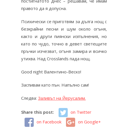
постигнатото днес – решавам, че имам
правото да я допусна.
Психически се приготвям за дълга нощ с
безкрайни песни и шум около огъня,
както и други пиянски изпълнения, но
като по чудо, точно в девет светещите
пръчки изчезват, огъня замира и всичко
утихва. Над Crosslands пада нощ.
Good night Валентино-Веско!
Заспивам като пън. Напълно сам!
Следва:
Заливът на Йерусалим.
Share this post:
on Twitter
on Facebook
on Google+