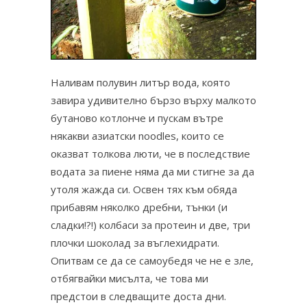
Наливам полувин литър вода, която
завира удивително бързо върху малкото
бутаново котлонче и пускам вътре
някакви азиатски noodles, които се
оказват толкова люти, че в последствие
водата за пиене няма да ми стигне за да
утоля жажда си. Освен тях към обяда
прибавям няколко дребни, тънки (и
сладки!?!) колбаси за протеин и две, три
плочки шоколад за въглехидрати.
Опитвам се да се самоубедя че не е зле,
отбягвайки мисълта, че това ми
предстои в следващите доста дни.