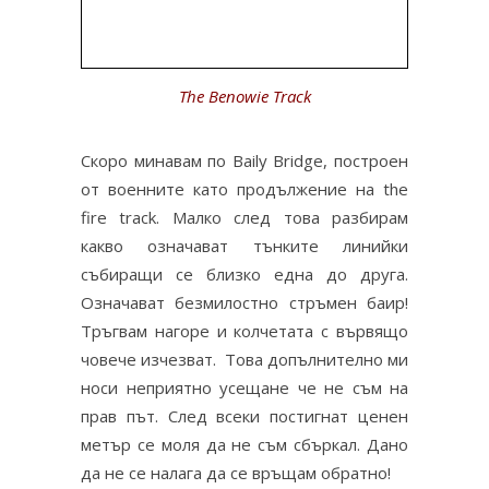
The Benowie Track
Скоро минавам по Baily Bridge, построен
от военните като продължение на the
fire track. Малко след това разбирам
какво означават тънките линийки
събиращи се близко една до друга.
Означават безмилостно стръмен баир!
Тръгвам нагоре и колчетата с вървящо
човече изчезват. Това допълнително ми
носи неприятно усещане че не съм на
прав път. След всеки постигнат ценен
метър се моля да не съм сбъркал. Дано
да не се налага да се връщам обратно!