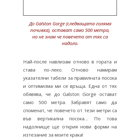
До Galston Gorge (следващата голяма
почивка), остават само 500 метра,
но не знам че повечето от тях са
надоло.
Най-после навлизам отново в гората и
става по-леко. Отново намирам
указателни табели за правилната посока
и оптимизма ми се връща. Една от тях
обявява, че до Galston Gorge остават
само 500 метра. Забравят само да
споменат, че повечето от тези метри са
във вертикална посока… По това
надолнище ще открия нови форми на
изтезание за моите крака!