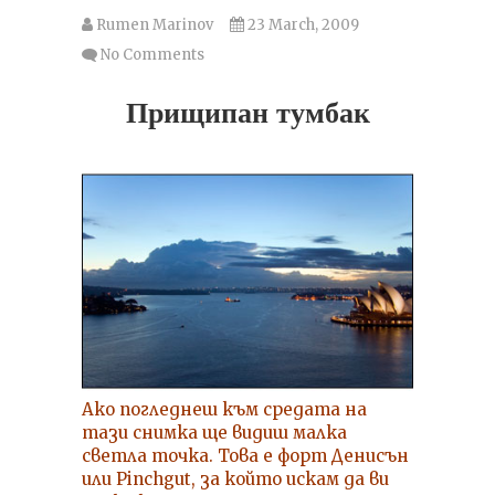
Rumen Marinov
23 March, 2009
No Comments
Прищипан тумбак
Ако погледнеш към средата на
тази снимка ще видиш малка
светла точка. Това е форт Денисън
или Pinchgut, за който искам да ви