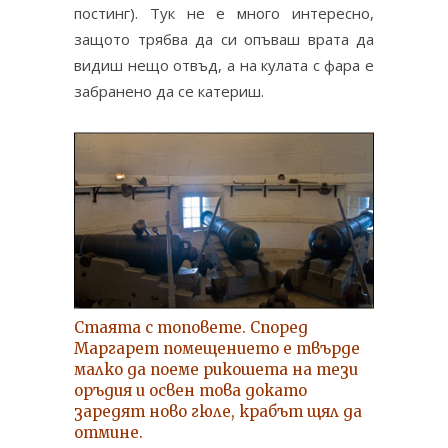
постинг). Тук не е много интересно,
защото трябва да си опъваш врата да
видиш нещо отвъд, а на кулата с фара е
забранено да се катериш.
Стаята с топовете. Според
Маргарет помещението е твърде
малко да поеме рикошета на тези
оръдия и освен това докато
заредят ново гюле, крабът щял да
отмине.