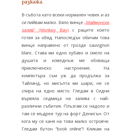
разкажа.
В събота като всеки нормален човек и аз
си пийвам малко. Бяло винце
„Маймунски
залив” (Monkey Bay)
с раците които
готвя за обяд. Напоследък обичам това
винце направено от грозде sauvignon
blanc. Става ми едно хубаво и смело на
душата и изведнъж ме обхваща
приключенско настроение.
На
компютъра съм уж да продължа за
Тайланд, но мисълта ми шари, не се
спира на едно място. Гледам в Сидни
вървяла седмица на залива с най-
различни събития. Плъзгам се надоло и
там се мъдрее тур на форт Денисън. От
кога му се каня на това малко островче.
Гледам бутон “book online”! Кликам на