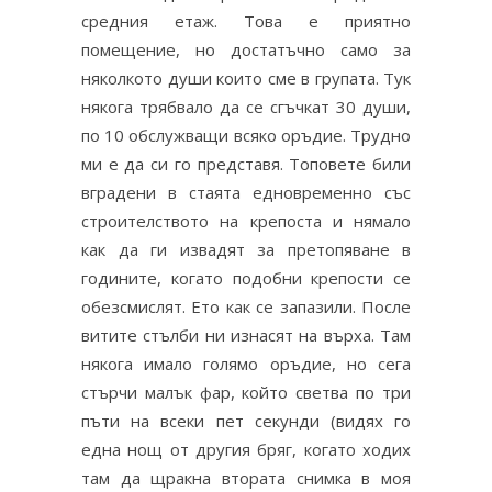
средния етаж. Това е приятно
помещение, но достатъчно само за
няколкото души които сме в групата. Тук
някога трябвало да се сгъчкат 30 души,
по 10 обслужващи всяко оръдие. Трудно
ми е да си го представя. Топовете били
вградени в стаята едновременно със
строителството на крепоста и нямало
как да ги извадят за претопяване в
годините, когато подобни крепости се
обезсмислят. Ето как се запазили. После
витите стълби ни изнасят на върха. Там
някога имало голямо оръдие, но сега
стърчи малък фар, който светва по три
пъти на всеки пет секунди (видях го
една нощ от другия бряг, когато ходих
там да щракна втората снимка в моя