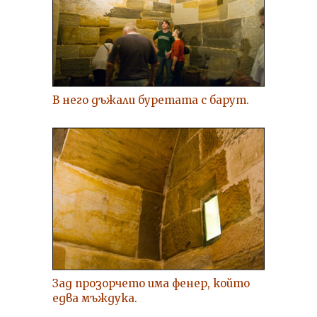
В него дъжали буретата с барут.
Зад прозорчето има фенер, който
едва мъждука.