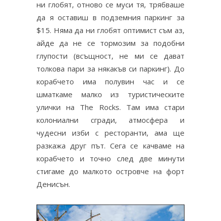
ни глобят, отново се муси тя, трябваше
да я оставиш в подземния паркинг за
$15. Няма да ни глобят оптимист съм аз,
айде да не се тормозим за подобни
глупости (всъщност, не ми се дават
толкова пари за някакъв си паркинг). До
корабчето има полувин час и се
шматкаме малко из туристическите
улички на The Rocks. Там има стари
колониални сгради, атмосфера и
чудесни изби с ресторанти, ама ще
разкажа друг път. Сега се качваме на
корабчето и точно след две минути
стигаме до малкото островче на форт
Денисън.