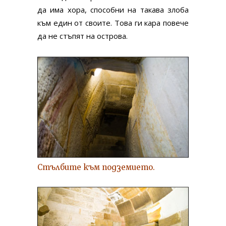
да има хора, способни на такава злоба
към един от своите. Това ги кара повече
да не стъпят на острова.
Стълбите към подземието.