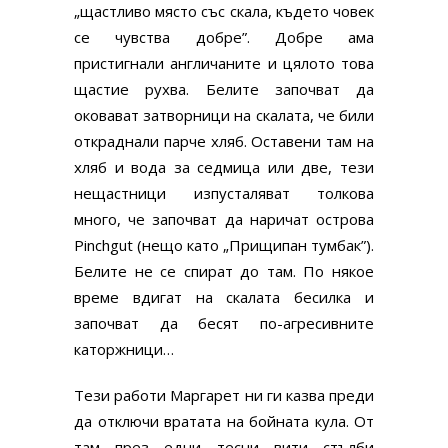
„щастливо място със скала, където човек
се чувства добре”. Добре ама
пристигнали англичаните и цялото това
щастие рухва. Белите започват да
оковават затворници на скалата, че били
откраднали парче хляб. Оставени там на
хляб и вода за седмица или две, тези
нещастници изпусталяват толкова
много, че започват да наричат острова
Pinchgut (нещо като „Прищипан тумбак”).
Белите не се спират до там. По някое
време вдигат на скалата бесилка и
започват да бесят по-агресивните
каторжници…
Тези работи Маргарет ни ги казва преди
да отключи вратата на бойната кула. От
там през едни тесни вити стълби