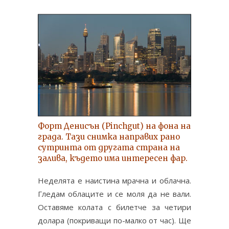
Форт Денисън (Pinchgut) на фона на
града. Тази снимка направих рано
сутринта от другата страна на
залива, където има интересен фар.
Неделята е наистина мрачна и облачна.
Гледам облаците и се моля да не вали.
Оставяме колата с билетче за четири
долара (покриващи по-малко от час). Ще