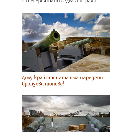
на невероятната гледка към града.
Долу край стената има наредени
бронзови топове!