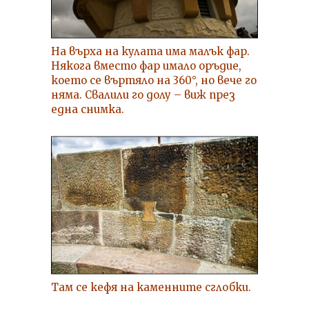
На върха на кулата има малък фар.
Някога вместо фар имало оръдие,
което се въртяло на 360°, но вече го
няма. Свалили го долу – виж през
една снимка.
Там се кефя на каменните сглобки.