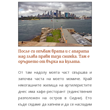
После си опъвам врата и с апарата
над глава правя тази снимка. Там е
оръдието от върха на кулата.
От там надолу моята част свършва и
започва часта на моето момиче. Край
някогашните жилища на артилеристите
днес има кафе-ресторант (единствения
разположен на остров в Сидни). Ето
къде сядаме да хапнем и да се насладим