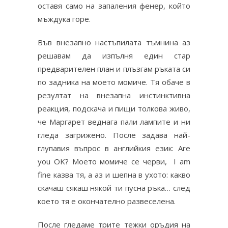
оставя само на запаления фенер, който
мъждука горе.
Във внезапно настъпилата тъмнина аз
решавам да изпълня един стар
предварителен план и плъзгам ръката си
по задника на моето момиче. Тя обаче в
резултат на внезапна инстинктивна
реакция, подскача и пищи толкова живо,
че Маргарет веднага пали лампите и ни
гледа загрижено. После задава най-
глупавия въпрос в английкия език: Are
you OK? Моето момиче се черви, I am
fine казва тя, а аз и шепна в ухото: какво
скачаш сякаш някой ти пусна ръка… след
което тя е окончателно развеселена.
После гледаме трите тежки оръдия на