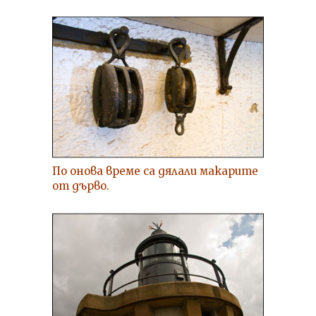
По онова време са дялали макарите
от дърво.