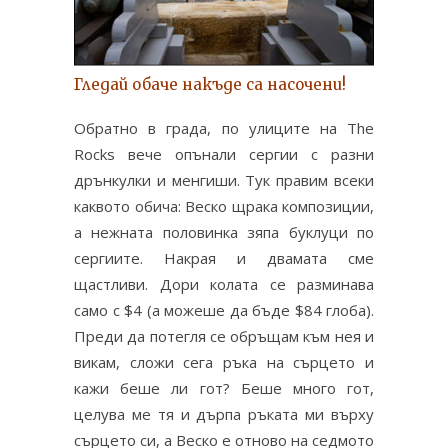
Гледай обаче накъде са насочени!
Обратно в града, по улиците на The
Rocks вече опънали сергии с разни
дрънкулки и менгиши. Тук правим всеки
каквото обича: Веско щрака композиции,
а нежната половинка зяпа буклуци по
сергиите. Накрая и двамата сме
щастливи. Дори колата се разминава
само с $4 (а можеше да бъде $84 глоба).
Преди да потегля се обръщам към нея и
викам, сложи сега ръка на сърцето и
кажи беше ли гот? Беше много гот,
целува ме тя и дърпа ръката ми върху
сърцето си, а Веско е отново на седмото