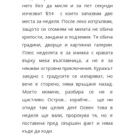
него без да мисля и за пет секунди
изчезват $54 с които запазвам две
места за неделя. После леко изтръпвам,
защото си спомням че милата не обича
крепости, зандани и подземия. Тя обича
градини, дворци и картинни галерии.
Плюс неделята е за книжка с краката
върху мека възглавница, а не е за
някакви островни приключения. Куражът
заедно с градусите се изпаряват, но
вече е сторено, няма връщане назад.
Моето момиче, разбира се не е
щастливо. Остров… корабче… ще ни
отиде там целия ден! Освен това в
неделя ще вали, пророкува тя, но е
поставена пред свършен факт и няма
къде да ходи.