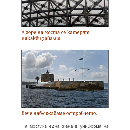
А горе на моста се катерят
някакви завалии.
Вече наближаваме островчето.
На мостика една жена в униформа на