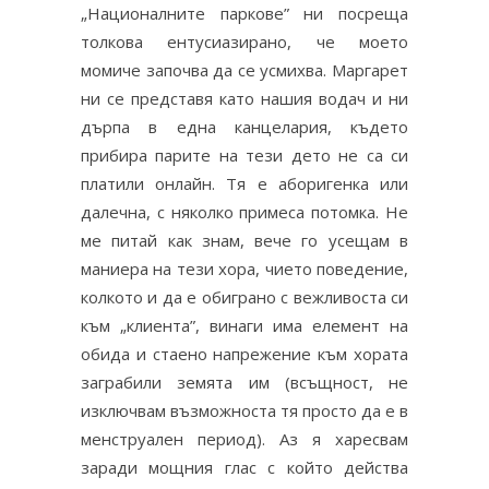
„Националните паркове” ни посреща
толкова ентусиазирано, че моето
момиче започва да се усмихва. Маргарет
ни се представя като нашия водач и ни
дърпа в една канцелария, където
прибира парите на тези дето не са си
платили онлайн. Тя е аборигенка или
далечна, с няколко примеса потомка. Не
ме питай как знам, вече го усещам в
маниера на тези хора, чието поведение,
колкото и да е обиграно с вежливоста си
към „клиента”, винаги има елемент на
обида и стаено напрежение към хората
заграбили земята им (всъщност, не
изключвам възможноста тя просто да е в
менструален период). Аз я харесвам
заради мощния глас с който действа