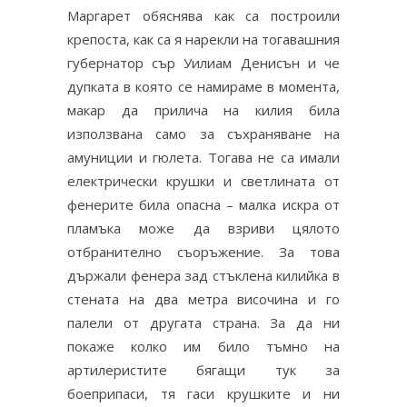
Маргарет обяснява как са построили
крепоста, как са я нарекли на тогавашния
губернатор сър Уилиам Денисън и че
дупката в която се намираме в момента,
макар да прилича на килия била
използвана само за съхраняване на
амуниции и гюлета. Тогава не са имали
електрически крушки и светлината от
фенерите била опасна – малка искра от
пламъка може да взриви цялото
отбранително съоръжение. За това
държали фенера зад стъклена килийка в
стената на два метра височина и го
палели от другата страна. За да ни
покаже колко им било тъмно на
артилеристите бягащи тук за
боеприпаси, тя гаси крушките и ни