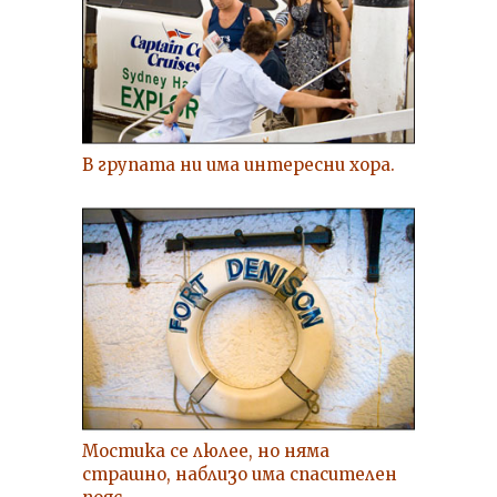
В групата ни има интересни хора.
Мостика се люлее, но няма
страшно, наблизо има спасителен