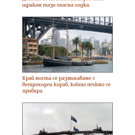
щракам тази опасна лодка.
Край моста се разминаваме с
ветроходен кораб, който тъкмо се
прибира.