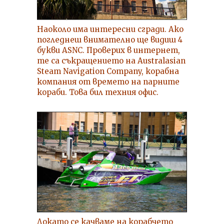
Наоколо има интересни сгради. Ако
погледнеш внимателно ще видиш 4
букви ASNC. Проверих в интернет,
те са съкращението на Australasian
Steam Navigation Company, корабна
компания от времето на парните
кораби. Това бил техния офис.
Докато се качваме на корабчето