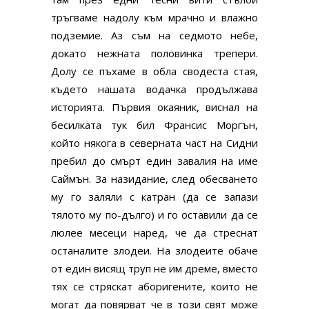
тръгваме надолу към мрачно и влажно
подземие. Аз съм на седмото небе,
докато нежната половинка трепери.
Долу се пъхаме в обла сводеста стая,
където нашата водачка продължава
историята. Първия окаяник, виснал на
бесилката тук бил Франсис Моргън,
който някога в северната част на Сидни
пребил до смърт един завалия на име
Саймън. За назидание, след обесването
му го заляли с катран (да се запази
тялото му по-дълго) и го оставили да се
люлее месеци наред, че да стреснат
останалите злодеи. На злодеите обаче
от един висящ труп не им дреме, вместо
тях се стряскат аборигените, които не
могат да повярват че в този свят може