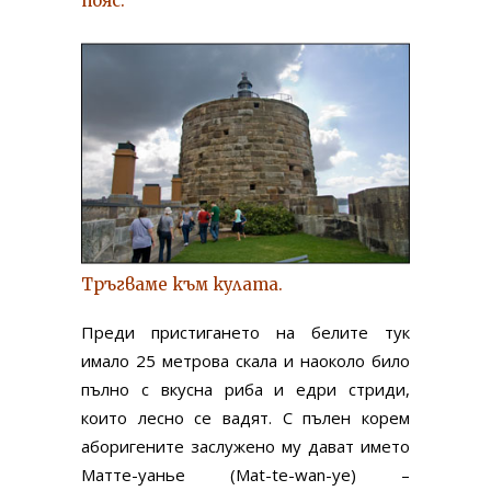
пояс.
Тръгваме към кулата.
Преди пристигането на белите тук
имало 25 метрова скала и наоколо било
пълно с вкусна риба и едри стриди,
които лесно се вадят. С пълен корем
аборигените заслужено му дават името
Матте-уанье (Mat-te-wan-ye) –